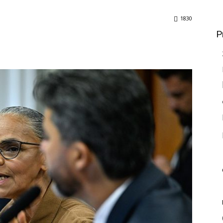
1830
P