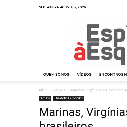
SEXTA-FEIRA, AGOSTO 7, 2026
QUEM SOMOS
VÍDEOS
ENCONTROS N
Início
Artigos
Marinas, Virgínias e o DNA dos bra
Artigos
Elizabeth Hernandes
Marinas, Virgíni
brasileiros