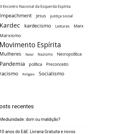
III Encontro Nacional da Esquerda Espírita
Impeachment
Jesus
justiça social
Kardec
kardecismo
Marx
Leituras
Marxismo
Movimento Espírita
Mulheres
Necropolítica
Nazismo
Natal
Pandemia
política
Preconceito
racismo
Socialismo
Religiao
osts recentes
Mediunidade: dom ou maldição?
10 anos do EàE: Livraria Gratuita e novos