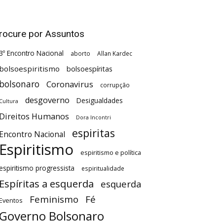
rocure por Assuntos
3º Encontro Nacional
aborto
Allan Kardec
bolsoespiritismo
bolsoespíritas
bolsonaro
Coronavirus
corrupção
desgoverno
Desigualdades
Cultura
Direitos Humanos
Dora Incontri
espiritas
Encontro Nacional
Espiritismo
espiritismo e política
espiritismo progressista
espiritualidade
Espíritas a esquerda
esquerda
Feminismo
Fé
Eventos
Governo Bolsonaro