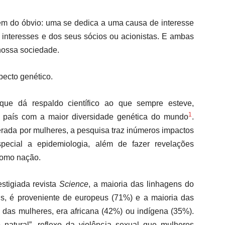
lém do óbvio: uma se dedica a uma causa de interesse
 interesses e dos seus sócios ou acionistas. E ambas
nossa sociedade.
ecto genético.
que dá respaldo científico ao que sempre esteve,
1
é o país com a maior diversidade genética do mundo
.
erada por mulheres, a pesquisa traz inúmeros impactos
pecial a epidemiologia, além de fazer revelações
como nação.
stigiada revista
Science
, a maioria das linhagens do
, é proveniente de europeus (71%) e a maioria das
 das mulheres, era africana (42%) ou indígena (35%).
atural”, reflexo da violência sexual que mulheres