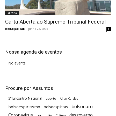
Editorial
Carta Aberta ao Supremo Tribunal Federal
Redação EàE
-
junho 26, 2025
8
Nossa agenda de eventos
No events
Procure por Assuntos
3º Encontro Nacional
aborto
Allan Kardec
bolsonaro
bolsoespiritismo
bolsoespíritas
Coronavirus
desgoverno
corrupção
Cultura