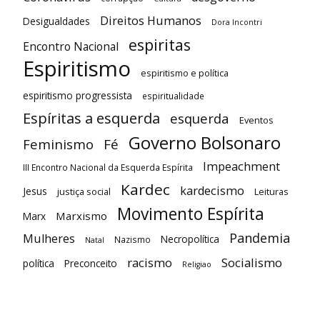
Direitos Humanos
Desigualdades
Dora Incontri
espiritas
Encontro Nacional
Espiritismo
espiritismo e política
espiritismo progressista
espiritualidade
Espíritas a esquerda
esquerda
Eventos
Governo Bolsonaro
Feminismo
Fé
Impeachment
III Encontro Nacional da Esquerda Espírita
Kardec
kardecismo
Jesus
justiça social
Leituras
Movimento Espírita
Marxismo
Marx
Pandemia
Mulheres
Necropolítica
Nazismo
Natal
racismo
Socialismo
política
Preconceito
Religiao