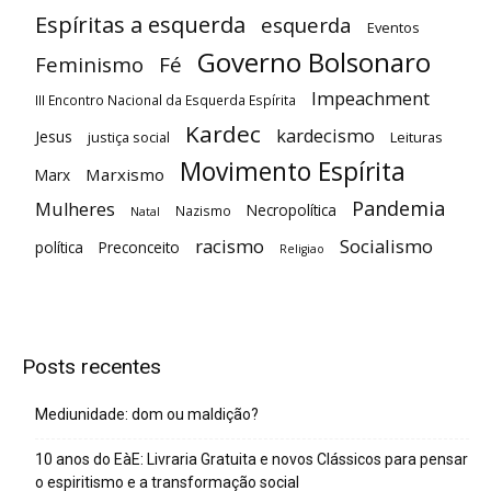
Espíritas a esquerda
esquerda
Eventos
Governo Bolsonaro
Feminismo
Fé
Impeachment
III Encontro Nacional da Esquerda Espírita
Kardec
kardecismo
Jesus
justiça social
Leituras
Movimento Espírita
Marxismo
Marx
Pandemia
Mulheres
Necropolítica
Nazismo
Natal
racismo
Socialismo
política
Preconceito
Religiao
Posts recentes
Mediunidade: dom ou maldição?
10 anos do EàE: Livraria Gratuita e novos Clássicos para pensar
o espiritismo e a transformação social