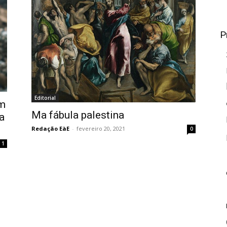
P
Editorial
am
Ma fábula palestina
a
Redação EàE
-
fevereiro 20, 2021
0
1