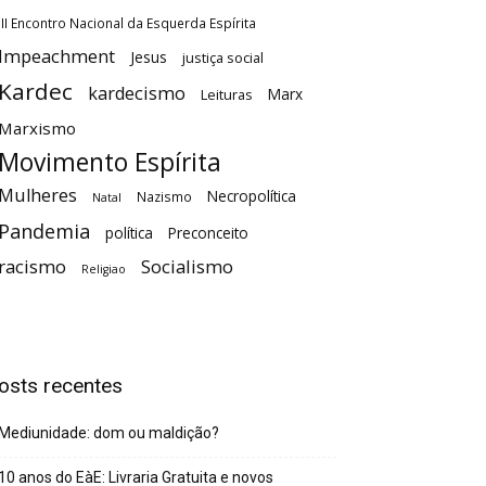
III Encontro Nacional da Esquerda Espírita
Impeachment
Jesus
justiça social
Kardec
kardecismo
Marx
Leituras
Marxismo
Movimento Espírita
Mulheres
Necropolítica
Nazismo
Natal
Pandemia
política
Preconceito
racismo
Socialismo
Religiao
osts recentes
Mediunidade: dom ou maldição?
10 anos do EàE: Livraria Gratuita e novos