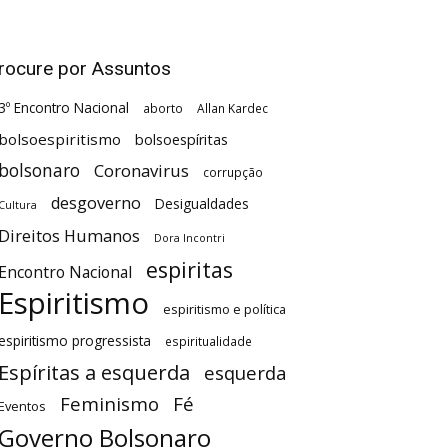
rocure por Assuntos
3º Encontro Nacional
aborto
Allan Kardec
bolsoespiritismo
bolsoespíritas
bolsonaro
Coronavirus
corrupção
desgoverno
Desigualdades
Cultura
Direitos Humanos
Dora Incontri
espiritas
Encontro Nacional
Espiritismo
espiritismo e política
espiritismo progressista
espiritualidade
Espíritas a esquerda
esquerda
Feminismo
Fé
Eventos
Governo Bolsonaro