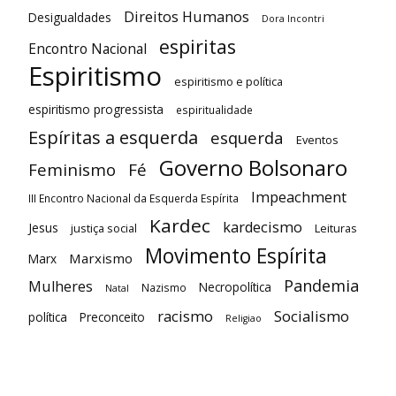
Direitos Humanos
Desigualdades
Dora Incontri
espiritas
Encontro Nacional
Espiritismo
espiritismo e política
espiritismo progressista
espiritualidade
Espíritas a esquerda
esquerda
Eventos
Governo Bolsonaro
Feminismo
Fé
Impeachment
III Encontro Nacional da Esquerda Espírita
Kardec
kardecismo
Jesus
justiça social
Leituras
Movimento Espírita
Marxismo
Marx
Pandemia
Mulheres
Necropolítica
Nazismo
Natal
racismo
Socialismo
política
Preconceito
Religiao