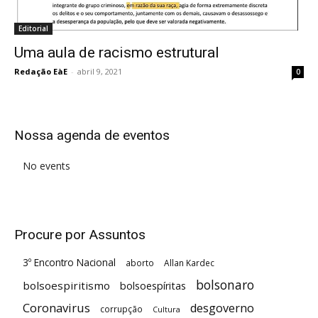
Editorial
Uma aula de racismo estrutural
Redação EàE
-
abril 9, 2021
0
Nossa agenda de eventos
No events
Procure por Assuntos
3º Encontro Nacional
aborto
Allan Kardec
bolsonaro
bolsoespiritismo
bolsoespíritas
Coronavirus
desgoverno
corrupção
Cultura