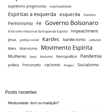
espiritismo progressista
espiritualidade
Espíritas a esquerda
esquerda
Eventos
Governo Bolsonaro
Feminismo
Fé
Impeachment
III Encontro Nacional da Esquerda Espírita
Kardec
kardecismo
Jesus
justiça social
Leituras
Movimento Espírita
Marxismo
Marx
Pandemia
Mulheres
Necropolítica
Nazismo
Natal
racismo
Socialismo
política
Preconceito
Religiao
Posts recentes
Mediunidade: dom ou maldição?