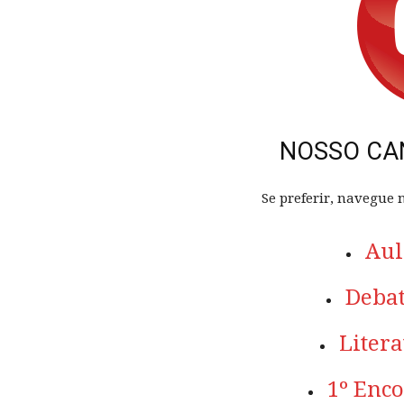
NOSSO CA
Se preferir, navegue
Aul
Debat
Litera
1º Enc