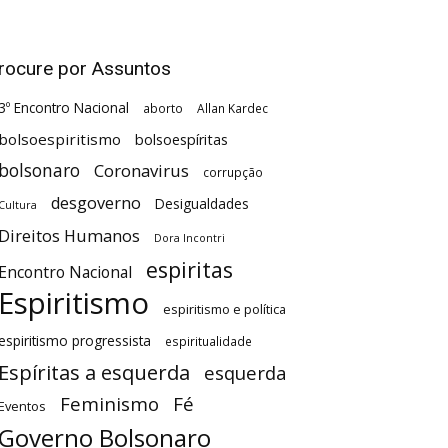
rocure por Assuntos
3º Encontro Nacional
aborto
Allan Kardec
bolsoespiritismo
bolsoespíritas
bolsonaro
Coronavirus
corrupção
desgoverno
Desigualdades
Cultura
Direitos Humanos
Dora Incontri
espiritas
Encontro Nacional
Espiritismo
espiritismo e política
espiritismo progressista
espiritualidade
Espíritas a esquerda
esquerda
Feminismo
Fé
Eventos
Governo Bolsonaro