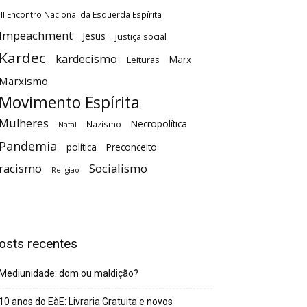
III Encontro Nacional da Esquerda Espírita
Impeachment
Jesus
justiça social
Kardec
kardecismo
Marx
Leituras
Marxismo
Movimento Espírita
Mulheres
Necropolítica
Nazismo
Natal
Pandemia
política
Preconceito
racismo
Socialismo
Religiao
osts recentes
Mediunidade: dom ou maldição?
10 anos do EàE: Livraria Gratuita e novos