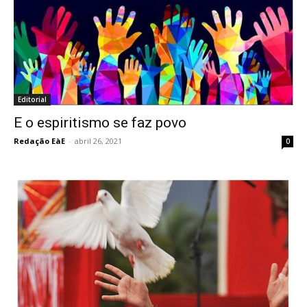
Editorial
E o espiritismo se faz povo
Redação EàE
-
abril 26, 2021
0