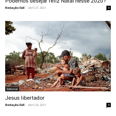
Podemos desejar feliz Natal nesse 2020?
Redação EàE
-
abril 27, 2021
0
Editorial
Jesus libertador
Redação EàE
-
abril 26, 2021
0