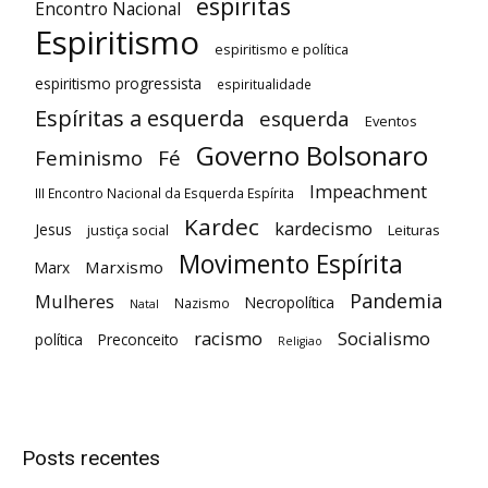
espiritas
Encontro Nacional
Espiritismo
espiritismo e política
espiritismo progressista
espiritualidade
Espíritas a esquerda
esquerda
Eventos
Governo Bolsonaro
Feminismo
Fé
Impeachment
III Encontro Nacional da Esquerda Espírita
Kardec
kardecismo
Jesus
justiça social
Leituras
Movimento Espírita
Marxismo
Marx
Pandemia
Mulheres
Necropolítica
Nazismo
Natal
racismo
Socialismo
política
Preconceito
Religiao
Posts recentes