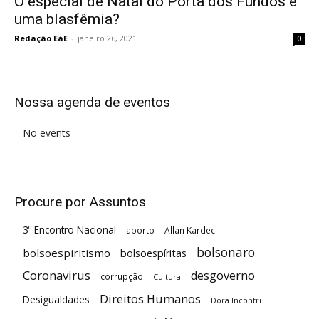
O especial de Natal do Porta dos Fundos é
uma blasfêmia?
Redação EàE
-
janeiro 26, 2021
0
Nossa agenda de eventos
No events
Procure por Assuntos
3º Encontro Nacional
aborto
Allan Kardec
bolsonaro
bolsoespiritismo
bolsoespíritas
Coronavirus
desgoverno
corrupção
Cultura
Direitos Humanos
Desigualdades
Dora Incontri