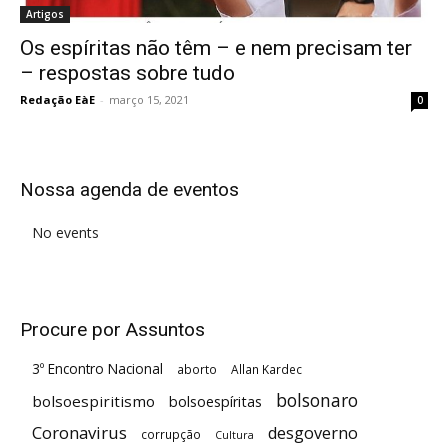
Artigos
Os espíritas não têm – e nem precisam ter
– respostas sobre tudo
Redação EàE
-
março 15, 2021
0
Nossa agenda de eventos
No events
Procure por Assuntos
3º Encontro Nacional
aborto
Allan Kardec
bolsonaro
bolsoespiritismo
bolsoespíritas
Coronavirus
desgoverno
corrupção
Cultura