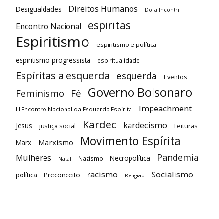
Direitos Humanos
Desigualdades
Dora Incontri
espiritas
Encontro Nacional
Espiritismo
espiritismo e política
espiritismo progressista
espiritualidade
Espíritas a esquerda
esquerda
Eventos
Governo Bolsonaro
Feminismo
Fé
Impeachment
III Encontro Nacional da Esquerda Espírita
Kardec
kardecismo
Jesus
justiça social
Leituras
Movimento Espírita
Marxismo
Marx
Pandemia
Mulheres
Necropolítica
Nazismo
Natal
racismo
Socialismo
política
Preconceito
Religiao