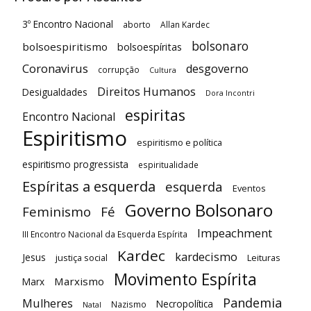
3º Encontro Nacional
aborto
Allan Kardec
bolsonaro
bolsoespiritismo
bolsoespíritas
Coronavirus
desgoverno
corrupção
Cultura
Direitos Humanos
Desigualdades
Dora Incontri
espiritas
Encontro Nacional
Espiritismo
espiritismo e política
espiritismo progressista
espiritualidade
Espíritas a esquerda
esquerda
Eventos
Governo Bolsonaro
Feminismo
Fé
Impeachment
III Encontro Nacional da Esquerda Espírita
Kardec
kardecismo
Jesus
justiça social
Leituras
Movimento Espírita
Marxismo
Marx
Pandemia
Mulheres
Necropolítica
Nazismo
Natal