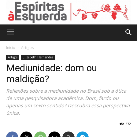
Início
Artigos
Artigos
Elizabeth Hernandes
Mediunidade: dom ou
maldição?
Reflexões sobre a mediunidade no Brasil sob a ótica
de uma pesquisadora acadêmica. Dom, fardo ou
apenas um sexto sentido? Descubra essa perspectiva
única.
572