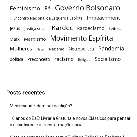
Governo Bolsonaro
Feminismo
Fé
Impeachment
III Encontro Nacional da Esquerda Espírita
Kardec
kardecismo
Jesus
justiça social
Leituras
Movimento Espírita
Marxismo
Marx
Pandemia
Mulheres
Necropolítica
Nazismo
Natal
racismo
Socialismo
política
Preconceito
Religiao
Posts recentes
Mediunidade: dom ou maldição?
10 anos do EàE: Livraria Gratuita e novos Clássicos para pensar
o espiritismo e a transformação social