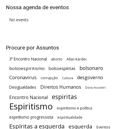
Nossa agenda de eventos
No events
Procure por Assuntos
3º Encontro Nacional
aborto
Allan Kardec
bolsonaro
bolsoespiritismo
bolsoespíritas
Coronavirus
desgoverno
corrupção
Cultura
Direitos Humanos
Desigualdades
Dora Incontri
espiritas
Encontro Nacional
Espiritismo
espiritismo e política
espiritismo progressista
espiritualidade
Espíritas a esquerda
esquerda
Eventos