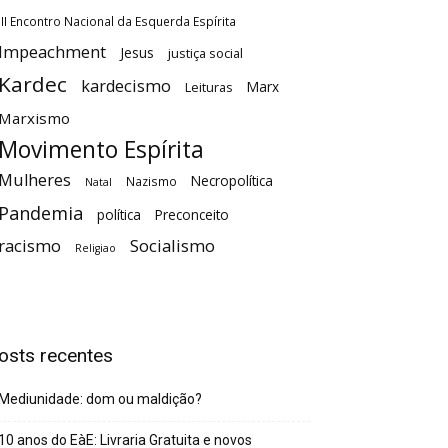
III Encontro Nacional da Esquerda Espírita
Impeachment
Jesus
justiça social
Kardec
kardecismo
Marx
Leituras
Marxismo
Movimento Espírita
Mulheres
Necropolítica
Nazismo
Natal
Pandemia
política
Preconceito
racismo
Socialismo
Religiao
osts recentes
Mediunidade: dom ou maldição?
10 anos do EàE: Livraria Gratuita e novos