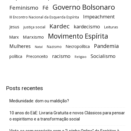
Governo Bolsonaro
Feminismo
Fé
Impeachment
III Encontro Nacional da Esquerda Espírita
Kardec
kardecismo
Jesus
justiça social
Leituras
Movimento Espírita
Marxismo
Marx
Pandemia
Mulheres
Necropolítica
Nazismo
Natal
racismo
Socialismo
política
Preconceito
Religiao
Posts recentes
Mediunidade: dom ou maldição?
10 anos do EàE: Livraria Gratuita e novos Clássicos para pensar
o espiritismo e a transformação social
Vista-se com propósito com a “Lojinha Online” do Espíritas à