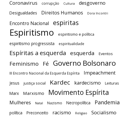
Coronavirus
desgoverno
corrupção
Cultura
Direitos Humanos
Desigualdades
Dora Incontri
espiritas
Encontro Nacional
Espiritismo
espiritismo e política
espiritismo progressista
espiritualidade
Espíritas a esquerda
esquerda
Eventos
Governo Bolsonaro
Feminismo
Fé
Impeachment
III Encontro Nacional da Esquerda Espírita
Kardec
kardecismo
Jesus
justiça social
Leituras
Movimento Espírita
Marxismo
Marx
Pandemia
Mulheres
Necropolítica
Nazismo
Natal
racismo
Socialismo
política
Preconceito
Religiao