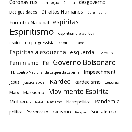
Coronavirus
desgoverno
corrupção
Cultura
Direitos Humanos
Desigualdades
Dora Incontri
espiritas
Encontro Nacional
Espiritismo
espiritismo e política
espiritismo progressista
espiritualidade
Espíritas a esquerda
esquerda
Eventos
Governo Bolsonaro
Feminismo
Fé
Impeachment
III Encontro Nacional da Esquerda Espírita
Kardec
kardecismo
Jesus
justiça social
Leituras
Movimento Espírita
Marxismo
Marx
Pandemia
Mulheres
Necropolítica
Nazismo
Natal
racismo
Socialismo
política
Preconceito
Religiao