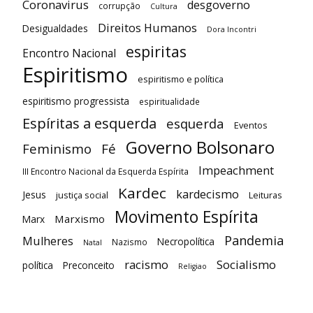
Coronavirus
desgoverno
corrupção
Cultura
Direitos Humanos
Desigualdades
Dora Incontri
espiritas
Encontro Nacional
Espiritismo
espiritismo e política
espiritismo progressista
espiritualidade
Espíritas a esquerda
esquerda
Eventos
Governo Bolsonaro
Feminismo
Fé
Impeachment
III Encontro Nacional da Esquerda Espírita
Kardec
kardecismo
Jesus
justiça social
Leituras
Movimento Espírita
Marxismo
Marx
Pandemia
Mulheres
Necropolítica
Nazismo
Natal
racismo
Socialismo
política
Preconceito
Religiao