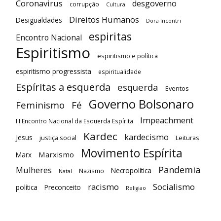
Coronavirus
desgoverno
corrupção
Cultura
Direitos Humanos
Desigualdades
Dora Incontri
espiritas
Encontro Nacional
Espiritismo
espiritismo e política
espiritismo progressista
espiritualidade
Espíritas a esquerda
esquerda
Eventos
Governo Bolsonaro
Feminismo
Fé
Impeachment
III Encontro Nacional da Esquerda Espírita
Kardec
kardecismo
Jesus
justiça social
Leituras
Movimento Espírita
Marxismo
Marx
Pandemia
Mulheres
Necropolítica
Nazismo
Natal
racismo
Socialismo
política
Preconceito
Religiao