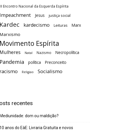
III Encontro Nacional da Esquerda Espírita
Impeachment
Jesus
justiça social
Kardec
kardecismo
Marx
Leituras
Marxismo
Movimento Espírita
Mulheres
Necropolítica
Nazismo
Natal
Pandemia
política
Preconceito
racismo
Socialismo
Religiao
osts recentes
Mediunidade: dom ou maldição?
10 anos do EàE: Livraria Gratuita e novos