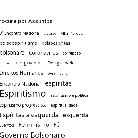
rocure por Assuntos
3º Encontro Nacional
aborto
Allan Kardec
bolsoespiritismo
bolsoespíritas
bolsonaro
Coronavirus
corrupção
desgoverno
Desigualdades
Cultura
Direitos Humanos
Dora Incontri
espiritas
Encontro Nacional
Espiritismo
espiritismo e política
espiritismo progressista
espiritualidade
Espíritas a esquerda
esquerda
Feminismo
Fé
Eventos
Governo Bolsonaro