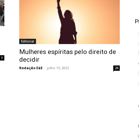
P
Editorial
Mulheres espíritas pelo direito de
3
decidir
Redação EàE
-
julho 15, 2022
26