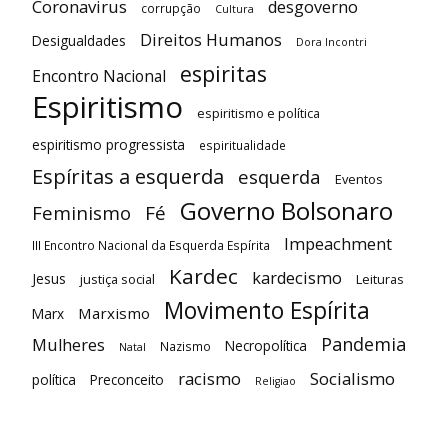
Coronavirus
desgoverno
corrupção
Cultura
Direitos Humanos
Desigualdades
Dora Incontri
espiritas
Encontro Nacional
Espiritismo
espiritismo e política
espiritismo progressista
espiritualidade
Espíritas a esquerda
esquerda
Eventos
Governo Bolsonaro
Feminismo
Fé
Impeachment
III Encontro Nacional da Esquerda Espírita
Kardec
kardecismo
Jesus
justiça social
Leituras
Movimento Espírita
Marxismo
Marx
Pandemia
Mulheres
Necropolítica
Nazismo
Natal
racismo
Socialismo
política
Preconceito
Religiao