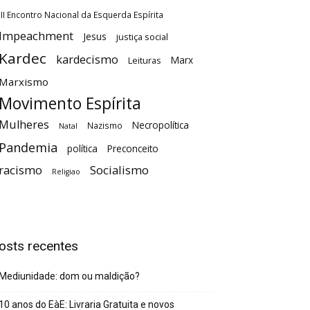
III Encontro Nacional da Esquerda Espírita
Impeachment
Jesus
justiça social
Kardec
kardecismo
Marx
Leituras
Marxismo
Movimento Espírita
Mulheres
Necropolítica
Nazismo
Natal
Pandemia
política
Preconceito
racismo
Socialismo
Religiao
osts recentes
Mediunidade: dom ou maldição?
10 anos do EàE: Livraria Gratuita e novos