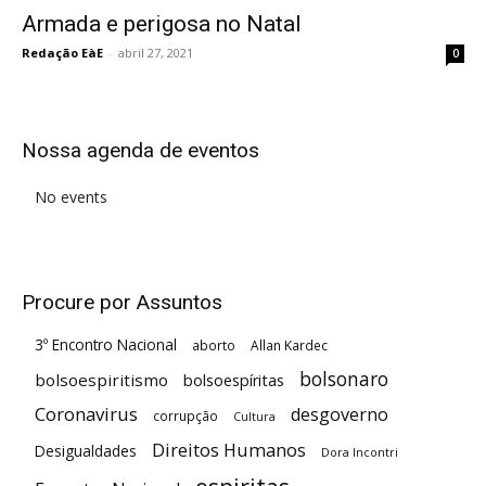
Armada e perigosa no Natal
Redação EàE
-
abril 27, 2021
0
Nossa agenda de eventos
No events
Procure por Assuntos
3º Encontro Nacional
aborto
Allan Kardec
bolsonaro
bolsoespiritismo
bolsoespíritas
Coronavirus
desgoverno
corrupção
Cultura
Direitos Humanos
Desigualdades
Dora Incontri