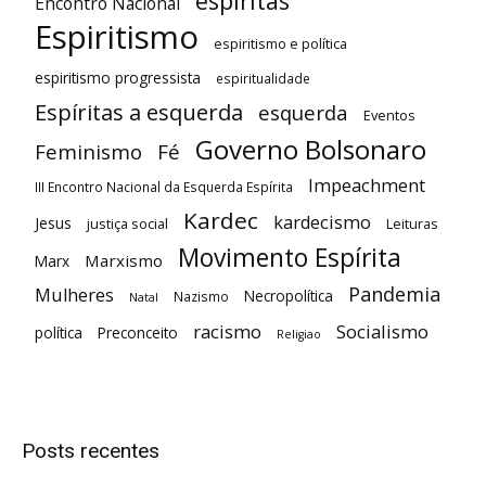
espiritas
Encontro Nacional
Espiritismo
espiritismo e política
espiritismo progressista
espiritualidade
Espíritas a esquerda
esquerda
Eventos
Governo Bolsonaro
Feminismo
Fé
Impeachment
III Encontro Nacional da Esquerda Espírita
Kardec
kardecismo
Jesus
justiça social
Leituras
Movimento Espírita
Marxismo
Marx
Pandemia
Mulheres
Necropolítica
Nazismo
Natal
racismo
Socialismo
política
Preconceito
Religiao
Posts recentes