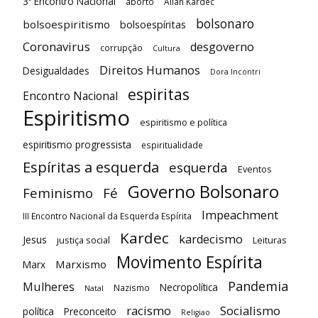
3º Encontro Nacional
aborto
Allan Kardec
bolsonaro
bolsoespiritismo
bolsoespíritas
Coronavirus
desgoverno
corrupção
Cultura
Direitos Humanos
Desigualdades
Dora Incontri
espiritas
Encontro Nacional
Espiritismo
espiritismo e política
espiritismo progressista
espiritualidade
Espíritas a esquerda
esquerda
Eventos
Governo Bolsonaro
Feminismo
Fé
Impeachment
III Encontro Nacional da Esquerda Espírita
Kardec
kardecismo
Jesus
justiça social
Leituras
Movimento Espírita
Marxismo
Marx
Pandemia
Mulheres
Necropolítica
Nazismo
Natal
racismo
Socialismo
política
Preconceito
Religiao