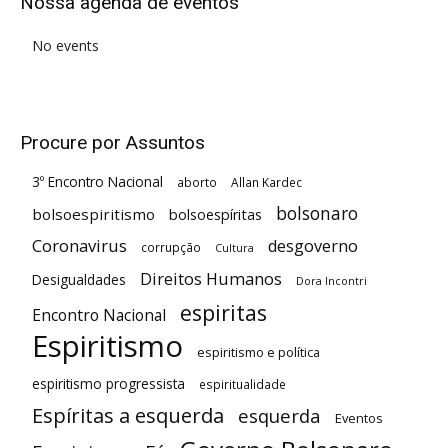
Nossa agenda de eventos
No events
Procure por Assuntos
3º Encontro Nacional
aborto
Allan Kardec
bolsonaro
bolsoespiritismo
bolsoespíritas
Coronavirus
desgoverno
corrupção
Cultura
Direitos Humanos
Desigualdades
Dora Incontri
espiritas
Encontro Nacional
Espiritismo
espiritismo e política
espiritismo progressista
espiritualidade
Espíritas a esquerda
esquerda
Eventos