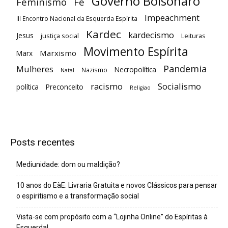
Governo Bolsonaro
Feminismo
Fé
Impeachment
III Encontro Nacional da Esquerda Espírita
Kardec
kardecismo
Jesus
justiça social
Leituras
Movimento Espírita
Marxismo
Marx
Pandemia
Mulheres
Necropolítica
Nazismo
Natal
racismo
Socialismo
política
Preconceito
Religiao
Posts recentes
Mediunidade: dom ou maldição?
10 anos do EàE: Livraria Gratuita e novos Clássicos para pensar
o espiritismo e a transformação social
Vista-se com propósito com a “Lojinha Online” do Espíritas à
Esquerda!