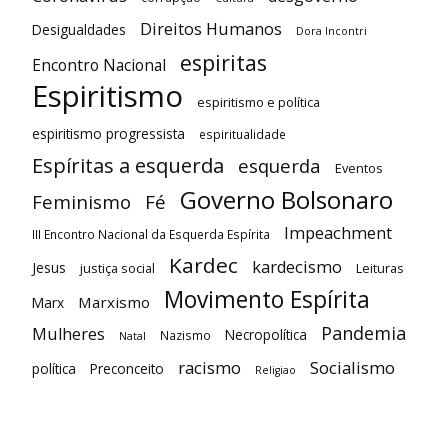
Direitos Humanos
Desigualdades
Dora Incontri
espiritas
Encontro Nacional
Espiritismo
espiritismo e política
espiritismo progressista
espiritualidade
Espíritas a esquerda
esquerda
Eventos
Governo Bolsonaro
Feminismo
Fé
Impeachment
III Encontro Nacional da Esquerda Espírita
Kardec
kardecismo
Jesus
justiça social
Leituras
Movimento Espírita
Marxismo
Marx
Pandemia
Mulheres
Necropolítica
Nazismo
Natal
racismo
Socialismo
política
Preconceito
Religiao