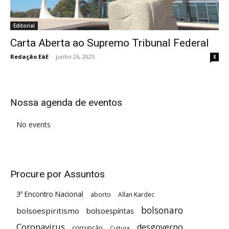
Editorial
Carta Aberta ao Supremo Tribunal Federal
Redação EàE
-
junho 26, 2025
8
Nossa agenda de eventos
No events
Procure por Assuntos
3º Encontro Nacional
aborto
Allan Kardec
bolsonaro
bolsoespiritismo
bolsoespíritas
Coronavirus
desgoverno
corrupção
Cultura