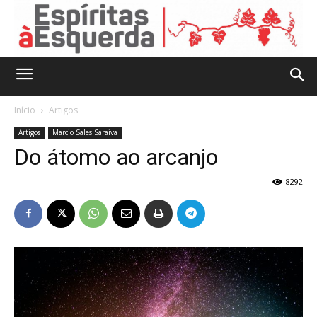
Início
Artigos
Artigos
Marcio Sales Saraiva
Do átomo ao arcanjo
8292