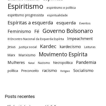
Espiritismo
espiritismo e política
espiritismo progressista
espiritualidade
Espíritas a esquerda
esquerda
Eventos
Governo Bolsonaro
Feminismo
Fé
Impeachment
III Encontro Nacional da Esquerda Espírita
Kardec
kardecismo
Jesus
justiça social
Leituras
Movimento Espírita
Marxismo
Marx
Pandemia
Mulheres
Necropolítica
Nazismo
Natal
racismo
Socialismo
política
Preconceito
Religiao
Posts recentes