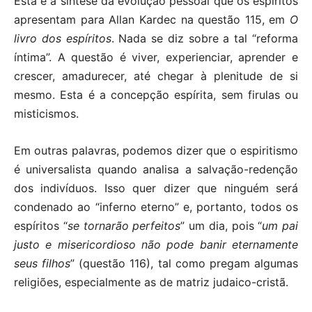
Esta é a síntese da evolução pessoal que os espíritos
apresentam para Allan Kardec na questão 115, em
O
livro dos espíritos
. Nada se diz sobre a tal “reforma
íntima”. A questão é viver, experienciar, aprender e
crescer, amadurecer, até chegar à plenitude de si
mesmo. Esta é a concepção espírita, sem firulas ou
misticismos.
Em outras palavras, podemos dizer que o espiritismo
é universalista quando analisa a salvação-redenção
dos indivíduos. Isso quer dizer que ninguém será
condenado ao “inferno eterno” e, portanto, todos os
espíritos “
se tornarão perfeitos
” um dia, pois “
um pai
justo e misericordioso não pode banir eternamente
seus filhos
” (questão 116), tal como pregam algumas
religiões, especialmente as de matriz judaico-cristã.