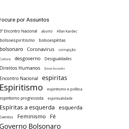
rocure por Assuntos
3º Encontro Nacional
aborto
Allan Kardec
bolsoespiritismo
bolsoespíritas
bolsonaro
Coronavirus
corrupção
desgoverno
Desigualdades
Cultura
Direitos Humanos
Dora Incontri
espiritas
Encontro Nacional
Espiritismo
espiritismo e política
espiritismo progressista
espiritualidade
Espíritas a esquerda
esquerda
Feminismo
Fé
Eventos
Governo Bolsonaro