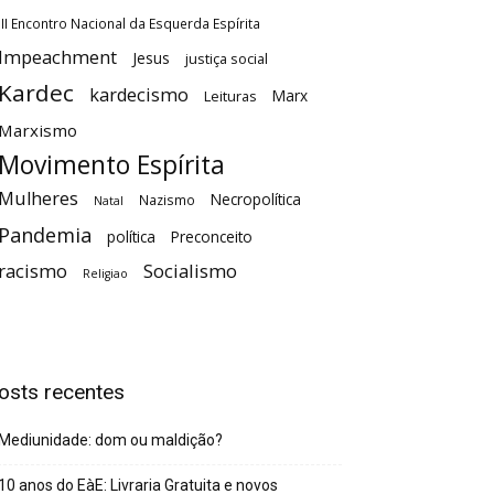
III Encontro Nacional da Esquerda Espírita
Impeachment
Jesus
justiça social
Kardec
kardecismo
Marx
Leituras
Marxismo
Movimento Espírita
Mulheres
Necropolítica
Nazismo
Natal
Pandemia
política
Preconceito
racismo
Socialismo
Religiao
osts recentes
Mediunidade: dom ou maldição?
10 anos do EàE: Livraria Gratuita e novos