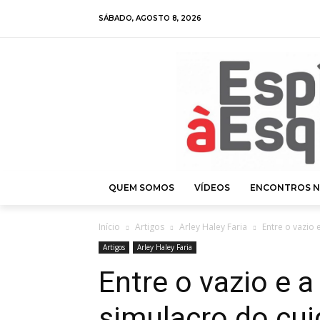
SÁBADO, AGOSTO 8, 2026
QUEM SOMOS
VÍDEOS
ENCONTROS N
Início
Artigos
Arley Haley Faria
Entre o vazio 
Artigos
Arley Haley Faria
Entre o vazio e a
simulacro do cu