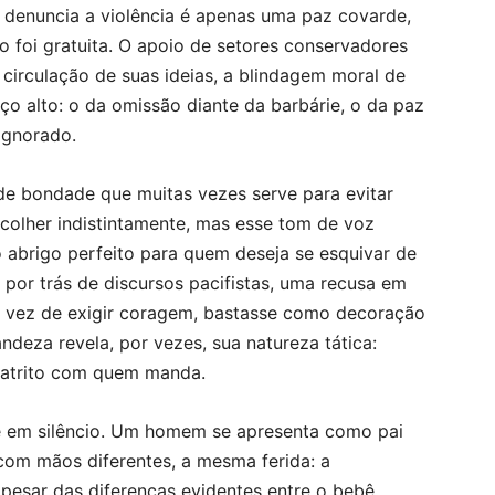
denuncia a violência é apenas uma paz covarde,
ão foi gratuita. O apoio de setores conservadores
 circulação de suas ideias, a blindagem moral de
ço alto: o da omissão diante da barbárie, o da paz
ignorado.
 de bondade que muitas vezes serve para evitar
acolher indistintamente, mas esse tom de voz
o abrigo perfeito para quem deseja se esquivar de
, por trás de discursos pacifistas, uma recusa em
m vez de exigir coragem, bastasse como decoração
ndeza revela, por vezes, sua natureza tática:
r atrito com quem manda.
e em silêncio. Um homem se apresenta como pai
om mãos diferentes, a mesma ferida: a
 Apesar das diferenças evidentes entre o bebê