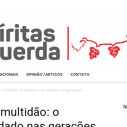
ACIONAIS
OPINIÃO / ARTIGOS
CONTATO
e a multidão: o simulacro do cuidado nas gerações...
N
 multidão: o
idado nas gerações