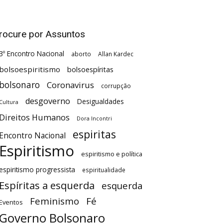
rocure por Assuntos
3º Encontro Nacional
aborto
Allan Kardec
bolsoespiritismo
bolsoespíritas
bolsonaro
Coronavirus
corrupção
desgoverno
Desigualdades
Cultura
Direitos Humanos
Dora Incontri
espiritas
Encontro Nacional
Espiritismo
espiritismo e política
espiritismo progressista
espiritualidade
Espíritas a esquerda
esquerda
Feminismo
Fé
Eventos
Governo Bolsonaro