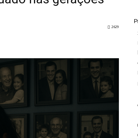
s
P
2629