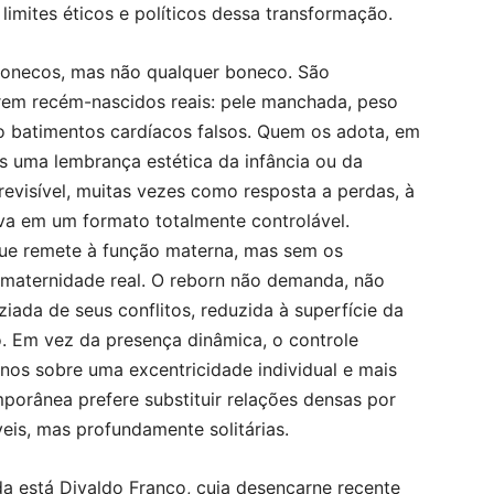
imites éticos e políticos dessa transformação.
bonecos, mas não qualquer boneco. São
rem recém-nascidos reais: pele manchada, peso
o batimentos cardíacos falsos. Quem os adota, em
s uma lembrança estética da infância ou da
evisível, muitas vezes como resposta a perdas, à
iva em um formato totalmente controlável.
 que remete à função materna, mas sem os
 maternidade real. O reborn não demanda, não
ziada de seus conflitos, reduzida à superfície da
o. Em vez da presença dinâmica, o controle
nos sobre uma excentricidade individual e mais
orânea prefere substituir relações densas por
veis, mas profundamente solitárias.
a está Divaldo Franco, cuja desencarne recente