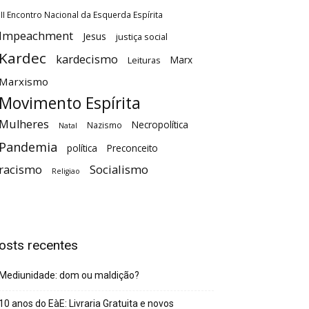
III Encontro Nacional da Esquerda Espírita
Impeachment
Jesus
justiça social
Kardec
kardecismo
Marx
Leituras
Marxismo
Movimento Espírita
Mulheres
Necropolítica
Nazismo
Natal
Pandemia
política
Preconceito
racismo
Socialismo
Religiao
osts recentes
Mediunidade: dom ou maldição?
10 anos do EàE: Livraria Gratuita e novos