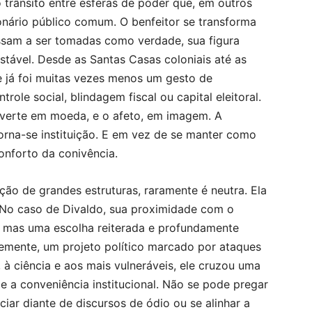
trânsito entre esferas de poder que, em outros
onário público comum. O benfeitor se transforma
ssam a ser tomadas como verdade, sua figura
tável. Desde as Santas Casas coloniais até as
 já foi muitas vezes menos um gesto de
ole social, blindagem fiscal ou capital eleitoral.
nverte em moeda, e o afeto, em imagem. A
torna-se instituição. E em vez de se manter como
onforto da conivência.
ação de grandes estruturas, raramente é neutra. Ela
. No caso de Divaldo, sua proximidade com o
, mas uma escolha reiterada e profundamente
vemente, um projeto político marcado por ataques
 à ciência e aos mais vulneráveis, ele cruzou uma
 e a conveniência institucional. Não se pode pregar
iar diante de discursos de ódio ou se alinhar a