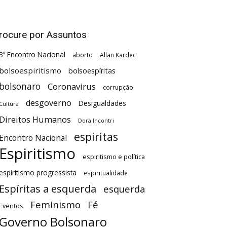
rocure por Assuntos
3º Encontro Nacional
aborto
Allan Kardec
bolsoespiritismo
bolsoespíritas
bolsonaro
Coronavirus
corrupção
desgoverno
Desigualdades
Cultura
Direitos Humanos
Dora Incontri
espiritas
Encontro Nacional
Espiritismo
espiritismo e política
espiritismo progressista
espiritualidade
Espíritas a esquerda
esquerda
Feminismo
Fé
Eventos
Governo Bolsonaro