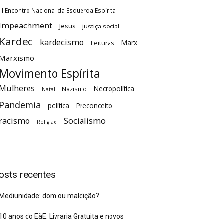
III Encontro Nacional da Esquerda Espírita
Impeachment
Jesus
justiça social
Kardec
kardecismo
Marx
Leituras
Marxismo
Movimento Espírita
Mulheres
Necropolítica
Nazismo
Natal
Pandemia
política
Preconceito
racismo
Socialismo
Religiao
osts recentes
Mediunidade: dom ou maldição?
10 anos do EàE: Livraria Gratuita e novos