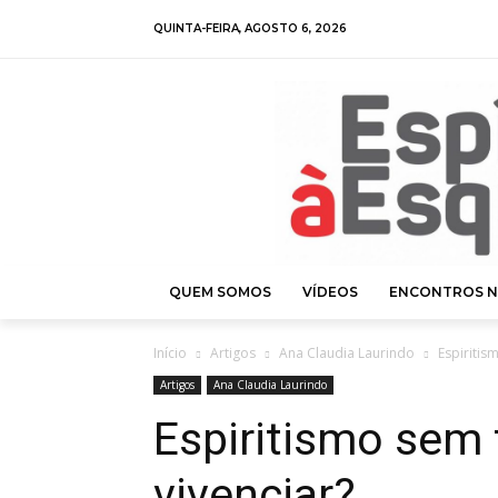
QUINTA-FEIRA, AGOSTO 6, 2026
QUEM SOMOS
VÍDEOS
ENCONTROS N
Início
Artigos
Ana Claudia Laurindo
Espiritis
Artigos
Ana Claudia Laurindo
Espiritismo sem 
vivenciar?