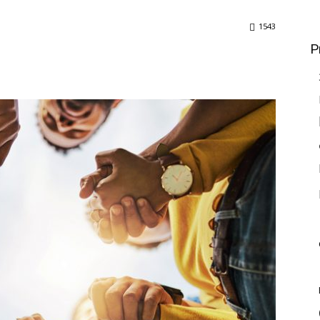
1543
P