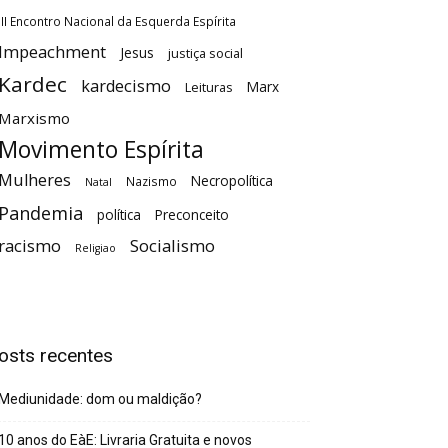
III Encontro Nacional da Esquerda Espírita
Impeachment
Jesus
justiça social
Kardec
kardecismo
Marx
Leituras
Marxismo
Movimento Espírita
Mulheres
Necropolítica
Nazismo
Natal
Pandemia
política
Preconceito
racismo
Socialismo
Religiao
osts recentes
Mediunidade: dom ou maldição?
10 anos do EàE: Livraria Gratuita e novos