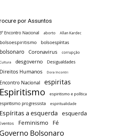
rocure por Assuntos
3º Encontro Nacional
aborto
Allan Kardec
bolsoespiritismo
bolsoespíritas
bolsonaro
Coronavirus
corrupção
desgoverno
Desigualdades
Cultura
Direitos Humanos
Dora Incontri
espiritas
Encontro Nacional
Espiritismo
espiritismo e política
espiritismo progressista
espiritualidade
Espíritas a esquerda
esquerda
Feminismo
Fé
Eventos
Governo Bolsonaro