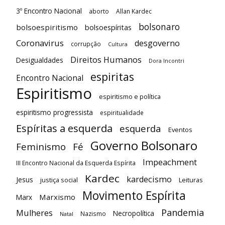
3º Encontro Nacional
aborto
Allan Kardec
bolsonaro
bolsoespiritismo
bolsoespíritas
Coronavirus
desgoverno
corrupção
Cultura
Direitos Humanos
Desigualdades
Dora Incontri
espiritas
Encontro Nacional
Espiritismo
espiritismo e política
espiritismo progressista
espiritualidade
Espíritas a esquerda
esquerda
Eventos
Governo Bolsonaro
Feminismo
Fé
Impeachment
III Encontro Nacional da Esquerda Espírita
Kardec
kardecismo
Jesus
justiça social
Leituras
Movimento Espírita
Marxismo
Marx
Pandemia
Mulheres
Necropolítica
Nazismo
Natal