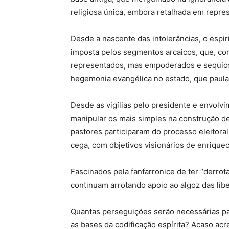
religiosa única, embora retalhada em repre
Desde a nascente das intolerâncias, o espiri
imposta pelos segmentos arcaicos, que, co
representados, mas empoderados e sequioso
hegemonia evangélica no estado, que paula
Desde as vigílias pelo presidente e envolv
manipular os mais simples na construção d
pastores participaram do processo eleitora
cega, com objetivos visionários de enriquec
Fascinados pela fanfarronice de ter “derrotad
continuam arrotando apoio ao algoz das lib
Quantas perseguições serão necessárias p
as bases da codificação espírita? Acaso acr