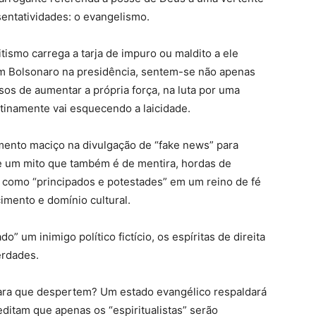
sentatividades: o evangelismo.
tismo carrega a tarja de impuro ou maldito a ele
m Bolsonaro na presidência, sentem-se não apenas
s de aumentar a própria força, na luta por uma
tinamente vai esquecendo a laicidade.
imento maciço na divulgação de “fake news” para
e um mito que também é de mentira, hordas de
l como “principados e potestades” em um reino de fé
imento e domínio cultural.
o” um inimigo político fictício, os espíritas de direita
erdades.
ara que despertem? Um estado evangélico respaldará
editam que apenas os “espiritualistas” serão