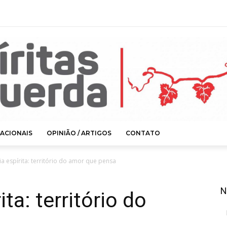
ACIONAIS
OPINIÃO / ARTIGOS
CONTATO
ia espírita: território do amor que pensa
N
ta: território do