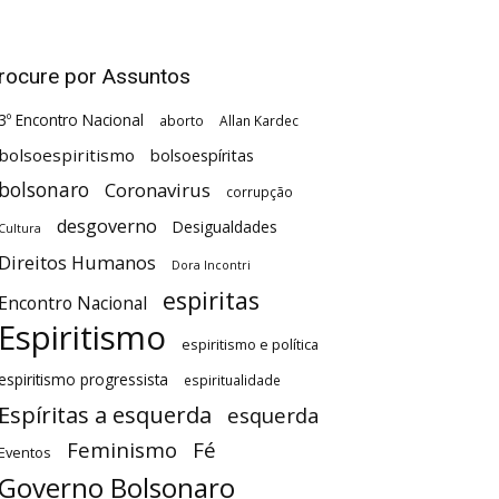
rocure por Assuntos
3º Encontro Nacional
aborto
Allan Kardec
bolsoespiritismo
bolsoespíritas
bolsonaro
Coronavirus
corrupção
desgoverno
Desigualdades
Cultura
Direitos Humanos
Dora Incontri
espiritas
Encontro Nacional
Espiritismo
espiritismo e política
espiritismo progressista
espiritualidade
Espíritas a esquerda
esquerda
Feminismo
Fé
Eventos
Governo Bolsonaro