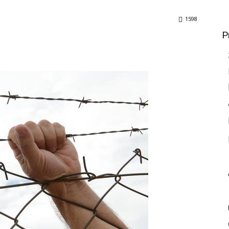
1598
P