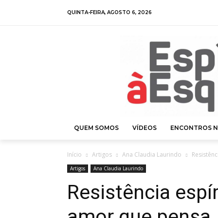
QUINTA-FEIRA, AGOSTO 6, 2026
QUEM SOMOS
VÍDEOS
ENCONTROS N
Início
Artigos
Ana Claudia Laurindo
Resistênc
Artigos
Ana Claudia Laurindo
Resistência espíri
amor que pensa