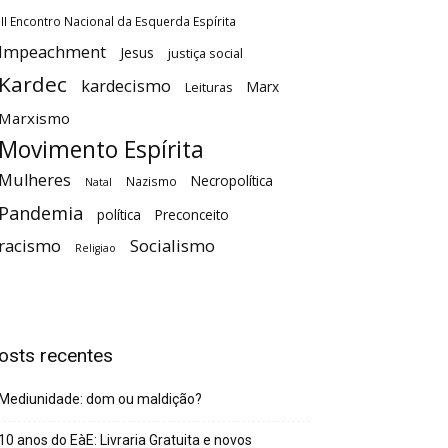
III Encontro Nacional da Esquerda Espírita
Impeachment
Jesus
justiça social
Kardec
kardecismo
Marx
Leituras
Marxismo
Movimento Espírita
Mulheres
Necropolítica
Nazismo
Natal
Pandemia
política
Preconceito
racismo
Socialismo
Religiao
osts recentes
Mediunidade: dom ou maldição?
10 anos do EàE: Livraria Gratuita e novos