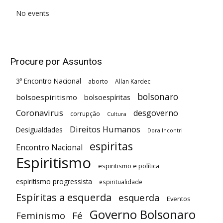
No events
Procure por Assuntos
3º Encontro Nacional
aborto
Allan Kardec
bolsonaro
bolsoespiritismo
bolsoespíritas
Coronavirus
desgoverno
corrupção
Cultura
Direitos Humanos
Desigualdades
Dora Incontri
espiritas
Encontro Nacional
Espiritismo
espiritismo e política
espiritismo progressista
espiritualidade
Espíritas a esquerda
esquerda
Eventos
Governo Bolsonaro
Feminismo
Fé