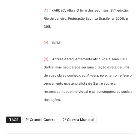
[1]
KARDEC, Allan. O livro dos espíritos. 87ª edição.
Rio de Janeiro. Federação Espírita Brasileira, 2006. p
395.
[2]
IDEM
[3]
A frase é frequentemente atribuída a Jean-Paul
Sartre, mas não parece ser uma citação direta de uma
de suas obras conhecidas. A ideia, no entanto, reflete o
pensamento existencialista de Sartre sobre a
responsabilidade individual e as consequências sociais
das ações.
TAGS
2ª Grande Guerra
2ª Guerra Mundial