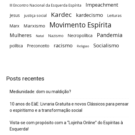
Impeachment
III Encontro Nacional da Esquerda Espírita
Kardec
kardecismo
Jesus
justiça social
Leituras
Movimento Espírita
Marxismo
Marx
Pandemia
Mulheres
Necropolítica
Nazismo
Natal
racismo
Socialismo
política
Preconceito
Religiao
Posts recentes
Mediunidade: dom ou maldição?
10 anos do EàE: Livraria Gratuita e novos Clássicos para pensar
o espiritismo e a transformação social
Vista-se com propósito com a “Lojinha Online” do Espíritas à
Esquerda!