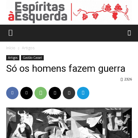
Início
Artigos
Artigos
Gastão Cassel
Só os homens fazem guerra
2326