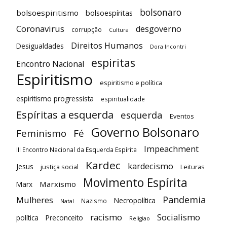
bolsonaro
bolsoespiritismo
bolsoespíritas
Coronavirus
desgoverno
corrupção
Cultura
Direitos Humanos
Desigualdades
Dora Incontri
espiritas
Encontro Nacional
Espiritismo
espiritismo e política
espiritismo progressista
espiritualidade
Espíritas a esquerda
esquerda
Eventos
Governo Bolsonaro
Feminismo
Fé
Impeachment
III Encontro Nacional da Esquerda Espírita
Kardec
kardecismo
Jesus
justiça social
Leituras
Movimento Espírita
Marxismo
Marx
Pandemia
Mulheres
Necropolítica
Nazismo
Natal
racismo
Socialismo
política
Preconceito
Religiao