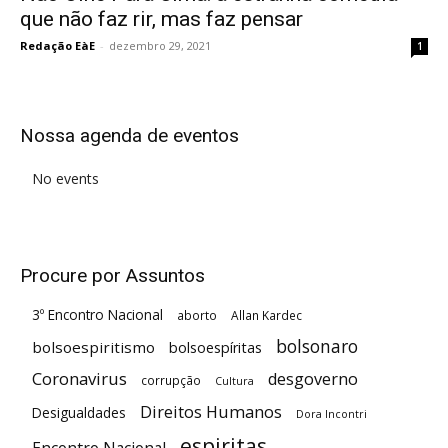
que não faz rir, mas faz pensar
Redação EàE
-
dezembro 29, 2021
1
Nossa agenda de eventos
No events
Procure por Assuntos
3º Encontro Nacional
aborto
Allan Kardec
bolsonaro
bolsoespiritismo
bolsoespíritas
Coronavirus
desgoverno
corrupção
Cultura
Direitos Humanos
Desigualdades
Dora Incontri
espiritas
Encontro Nacional