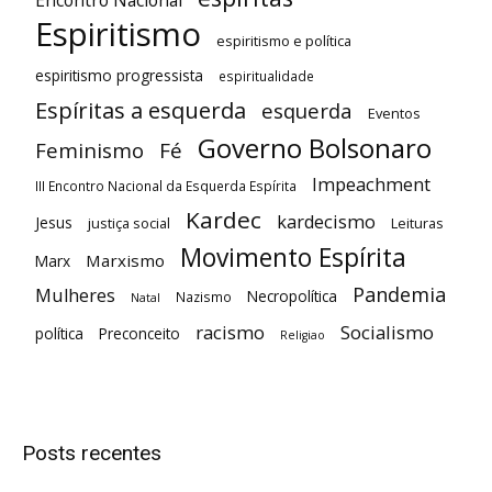
Espiritismo
espiritismo e política
espiritismo progressista
espiritualidade
Espíritas a esquerda
esquerda
Eventos
Governo Bolsonaro
Feminismo
Fé
Impeachment
III Encontro Nacional da Esquerda Espírita
Kardec
kardecismo
Jesus
justiça social
Leituras
Movimento Espírita
Marxismo
Marx
Pandemia
Mulheres
Necropolítica
Nazismo
Natal
racismo
Socialismo
política
Preconceito
Religiao
Posts recentes