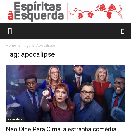
Home
Tags
Apocalipse
Tag: apocalipse
Resenhas
Não Olhe Para Cima: a estranha comédia