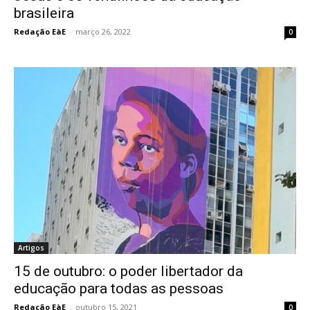
brasileira
Redação EàE
-
março 26, 2022
0
Artigos
15 de outubro: o poder libertador da
educação para todas as pessoas
Redação EàE
-
outubro 15, 2021
0