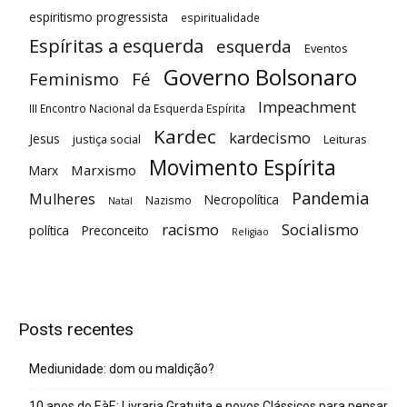
espiritismo progressista
espiritualidade
Espíritas a esquerda
esquerda
Eventos
Governo Bolsonaro
Feminismo
Fé
Impeachment
III Encontro Nacional da Esquerda Espírita
Kardec
kardecismo
Jesus
justiça social
Leituras
Movimento Espírita
Marxismo
Marx
Pandemia
Mulheres
Necropolítica
Nazismo
Natal
racismo
Socialismo
política
Preconceito
Religiao
Posts recentes
Mediunidade: dom ou maldição?
10 anos do EàE: Livraria Gratuita e novos Clássicos para pensar