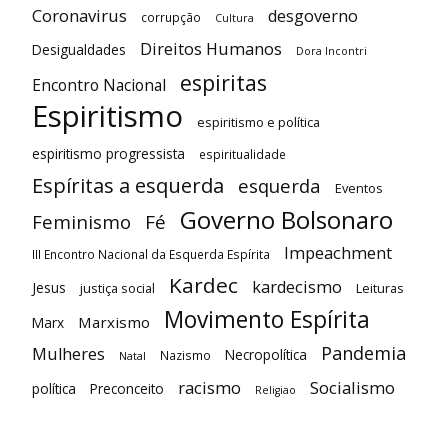
Coronavirus
desgoverno
corrupção
Cultura
Direitos Humanos
Desigualdades
Dora Incontri
espiritas
Encontro Nacional
Espiritismo
espiritismo e política
espiritismo progressista
espiritualidade
Espíritas a esquerda
esquerda
Eventos
Governo Bolsonaro
Feminismo
Fé
Impeachment
III Encontro Nacional da Esquerda Espírita
Kardec
kardecismo
Jesus
justiça social
Leituras
Movimento Espírita
Marxismo
Marx
Pandemia
Mulheres
Necropolítica
Nazismo
Natal
racismo
Socialismo
política
Preconceito
Religiao