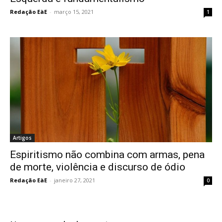
Redação EàE
-
março 15, 2021
1
Artigos
Espiritismo não combina com armas, pena
de morte, violência e discurso de ódio
Redação EàE
-
janeiro 27, 2021
0