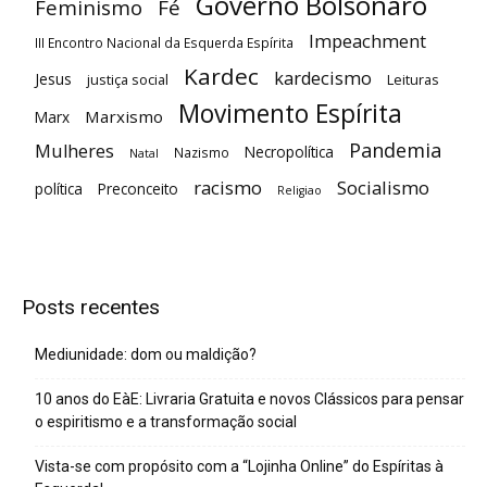
Governo Bolsonaro
Feminismo
Fé
Impeachment
III Encontro Nacional da Esquerda Espírita
Kardec
kardecismo
Jesus
justiça social
Leituras
Movimento Espírita
Marxismo
Marx
Pandemia
Mulheres
Necropolítica
Nazismo
Natal
racismo
Socialismo
política
Preconceito
Religiao
Posts recentes
Mediunidade: dom ou maldição?
10 anos do EàE: Livraria Gratuita e novos Clássicos para pensar
o espiritismo e a transformação social
Vista-se com propósito com a “Lojinha Online” do Espíritas à