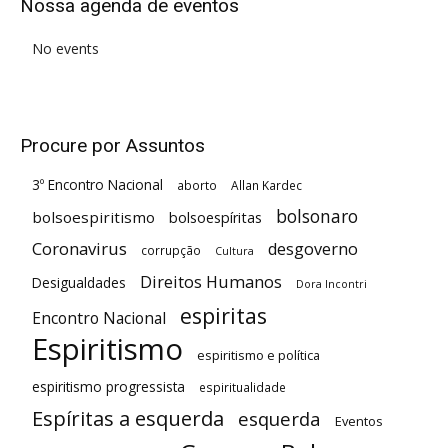
Nossa agenda de eventos
No events
Procure por Assuntos
3º Encontro Nacional
aborto
Allan Kardec
bolsonaro
bolsoespiritismo
bolsoespíritas
Coronavirus
desgoverno
corrupção
Cultura
Direitos Humanos
Desigualdades
Dora Incontri
espiritas
Encontro Nacional
Espiritismo
espiritismo e política
espiritismo progressista
espiritualidade
Espíritas a esquerda
esquerda
Eventos