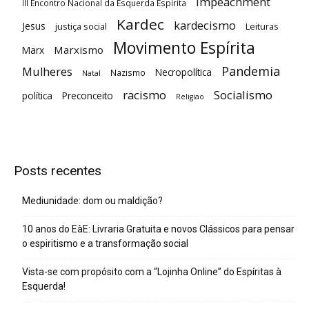
Impeachment
III Encontro Nacional da Esquerda Espírita
Kardec
kardecismo
Jesus
justiça social
Leituras
Movimento Espírita
Marxismo
Marx
Pandemia
Mulheres
Necropolítica
Nazismo
Natal
racismo
Socialismo
política
Preconceito
Religiao
Posts recentes
Mediunidade: dom ou maldição?
10 anos do EàE: Livraria Gratuita e novos Clássicos para pensar
o espiritismo e a transformação social
Vista-se com propósito com a “Lojinha Online” do Espíritas à
Esquerda!