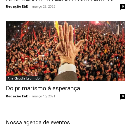
Redação EàE
-
março 28, 2025
0
Ana Claudia Laurindo
Do primarismo à esperança
Redação EàE
-
março 15, 2021
0
Nossa agenda de eventos