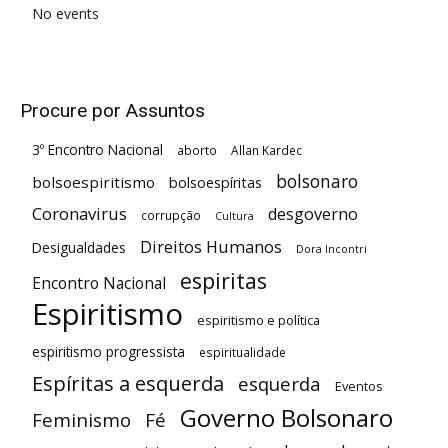
No events
Procure por Assuntos
3º Encontro Nacional
aborto
Allan Kardec
bolsonaro
bolsoespiritismo
bolsoespíritas
Coronavirus
desgoverno
corrupção
Cultura
Direitos Humanos
Desigualdades
Dora Incontri
espiritas
Encontro Nacional
Espiritismo
espiritismo e política
espiritismo progressista
espiritualidade
Espíritas a esquerda
esquerda
Eventos
Governo Bolsonaro
Feminismo
Fé