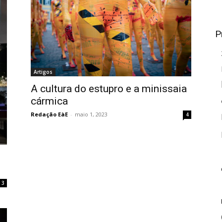
P
Artigos
A cultura do estupro e a minissaia
cármica
Redação EàE
-
maio 1, 2023
4
3