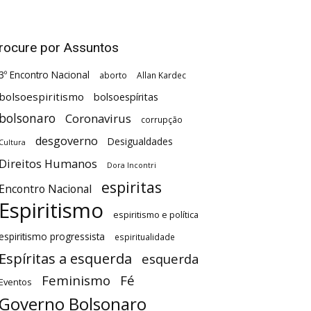
rocure por Assuntos
3º Encontro Nacional
aborto
Allan Kardec
bolsoespiritismo
bolsoespíritas
bolsonaro
Coronavirus
corrupção
desgoverno
Desigualdades
Cultura
Direitos Humanos
Dora Incontri
espiritas
Encontro Nacional
Espiritismo
espiritismo e política
espiritismo progressista
espiritualidade
Espíritas a esquerda
esquerda
Feminismo
Fé
Eventos
Governo Bolsonaro