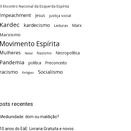
III Encontro Nacional da Esquerda Espírita
Impeachment
Jesus
justiça social
Kardec
kardecismo
Marx
Leituras
Marxismo
Movimento Espírita
Mulheres
Necropolítica
Nazismo
Natal
Pandemia
política
Preconceito
racismo
Socialismo
Religiao
osts recentes
Mediunidade: dom ou maldição?
10 anos do EàE: Livraria Gratuita e novos