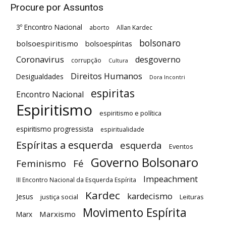
Procure por Assuntos
3º Encontro Nacional
aborto
Allan Kardec
bolsonaro
bolsoespiritismo
bolsoespíritas
Coronavirus
desgoverno
corrupção
Cultura
Direitos Humanos
Desigualdades
Dora Incontri
espiritas
Encontro Nacional
Espiritismo
espiritismo e política
espiritismo progressista
espiritualidade
Espíritas a esquerda
esquerda
Eventos
Governo Bolsonaro
Feminismo
Fé
Impeachment
III Encontro Nacional da Esquerda Espírita
Kardec
kardecismo
Jesus
justiça social
Leituras
Movimento Espírita
Marxismo
Marx