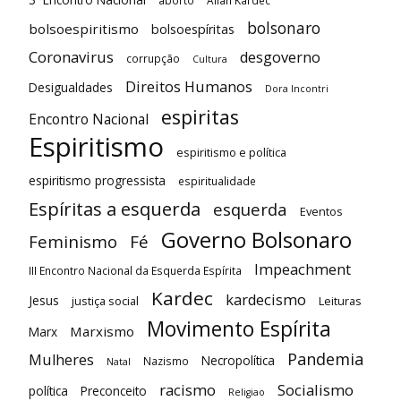
bolsonaro
bolsoespiritismo
bolsoespíritas
Coronavirus
desgoverno
corrupção
Cultura
Direitos Humanos
Desigualdades
Dora Incontri
espiritas
Encontro Nacional
Espiritismo
espiritismo e política
espiritismo progressista
espiritualidade
Espíritas a esquerda
esquerda
Eventos
Governo Bolsonaro
Feminismo
Fé
Impeachment
III Encontro Nacional da Esquerda Espírita
Kardec
kardecismo
Jesus
justiça social
Leituras
Movimento Espírita
Marxismo
Marx
Pandemia
Mulheres
Necropolítica
Nazismo
Natal
racismo
Socialismo
política
Preconceito
Religiao