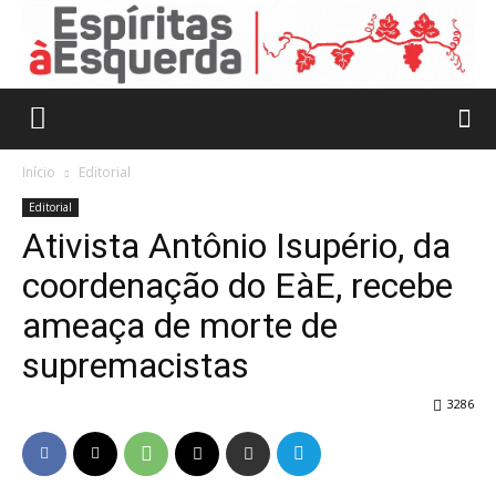
Início
Editorial
Editorial
Ativista Antônio Isupério, da
coordenação do EàE, recebe
ameaça de morte de
supremacistas
3286