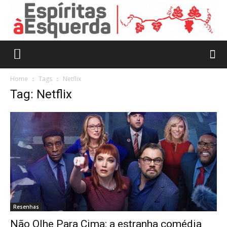
Home
Tags
Netflix
Tag: Netflix
Resenhas
Não Olhe Para Cima: a estranha comédia