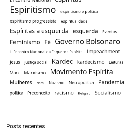
Espiritismo
espiritismo e política
espiritismo progressista
espiritualidade
Espíritas a esquerda
esquerda
Eventos
Governo Bolsonaro
Feminismo
Fé
Impeachment
III Encontro Nacional da Esquerda Espírita
Kardec
kardecismo
Jesus
justiça social
Leituras
Movimento Espírita
Marxismo
Marx
Pandemia
Mulheres
Necropolítica
Nazismo
Natal
racismo
Socialismo
política
Preconceito
Religiao
Posts recentes