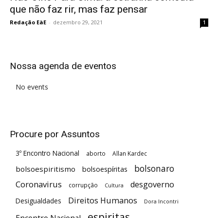
que não faz rir, mas faz pensar
Redação EàE
-
dezembro 29, 2021
1
Nossa agenda de eventos
No events
Procure por Assuntos
3º Encontro Nacional
aborto
Allan Kardec
bolsonaro
bolsoespiritismo
bolsoespíritas
Coronavirus
desgoverno
corrupção
Cultura
Direitos Humanos
Desigualdades
Dora Incontri
espiritas
Encontro Nacional