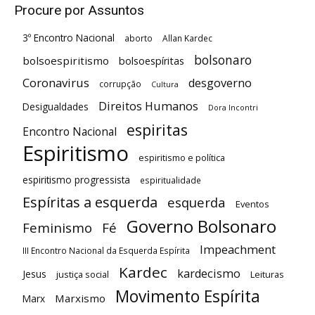
Procure por Assuntos
3º Encontro Nacional
aborto
Allan Kardec
bolsonaro
bolsoespiritismo
bolsoespíritas
Coronavirus
desgoverno
corrupção
Cultura
Direitos Humanos
Desigualdades
Dora Incontri
espiritas
Encontro Nacional
Espiritismo
espiritismo e política
espiritismo progressista
espiritualidade
Espíritas a esquerda
esquerda
Eventos
Governo Bolsonaro
Feminismo
Fé
Impeachment
III Encontro Nacional da Esquerda Espírita
Kardec
kardecismo
Jesus
justiça social
Leituras
Movimento Espírita
Marxismo
Marx