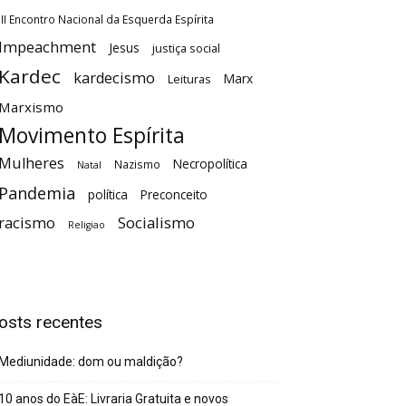
III Encontro Nacional da Esquerda Espírita
Impeachment
Jesus
justiça social
Kardec
kardecismo
Marx
Leituras
Marxismo
Movimento Espírita
Mulheres
Necropolítica
Nazismo
Natal
Pandemia
política
Preconceito
racismo
Socialismo
Religiao
osts recentes
Mediunidade: dom ou maldição?
10 anos do EàE: Livraria Gratuita e novos