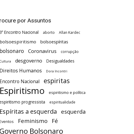
rocure por Assuntos
3º Encontro Nacional
aborto
Allan Kardec
bolsoespiritismo
bolsoespíritas
bolsonaro
Coronavirus
corrupção
desgoverno
Desigualdades
Cultura
Direitos Humanos
Dora Incontri
espiritas
Encontro Nacional
Espiritismo
espiritismo e política
espiritismo progressista
espiritualidade
Espíritas a esquerda
esquerda
Feminismo
Fé
Eventos
Governo Bolsonaro