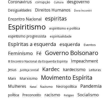
Coronavirus
desgoverno
corrupção
Cultura
Direitos Humanos
Desigualdades
Dora Incontri
espiritas
Encontro Nacional
Espiritismo
espiritismo e política
espiritismo progressista
espiritualidade
Espíritas a esquerda
esquerda
Eventos
Governo Bolsonaro
Feminismo
Fé
Impeachment
III Encontro Nacional da Esquerda Espírita
Kardec
kardecismo
Jesus
justiça social
Leituras
Movimento Espírita
Marxismo
Marx
Pandemia
Mulheres
Necropolítica
Nazismo
Natal
racismo
Socialismo
política
Preconceito
Religiao