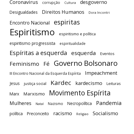
Coronavirus
desgoverno
corrupção
Cultura
Direitos Humanos
Desigualdades
Dora Incontri
espiritas
Encontro Nacional
Espiritismo
espiritismo e política
espiritismo progressista
espiritualidade
Espíritas a esquerda
esquerda
Eventos
Governo Bolsonaro
Feminismo
Fé
Impeachment
III Encontro Nacional da Esquerda Espírita
Kardec
kardecismo
Jesus
justiça social
Leituras
Movimento Espírita
Marxismo
Marx
Pandemia
Mulheres
Necropolítica
Nazismo
Natal
racismo
Socialismo
política
Preconceito
Religiao