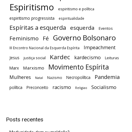
Espiritismo
espiritismo e política
espiritismo progressista
espiritualidade
Espíritas a esquerda
esquerda
Eventos
Governo Bolsonaro
Feminismo
Fé
Impeachment
III Encontro Nacional da Esquerda Espírita
Kardec
kardecismo
Jesus
justiça social
Leituras
Movimento Espírita
Marxismo
Marx
Pandemia
Mulheres
Necropolítica
Nazismo
Natal
racismo
Socialismo
política
Preconceito
Religiao
Posts recentes