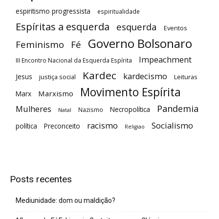
espiritismo progressista
espiritualidade
Espíritas a esquerda
esquerda
Eventos
Governo Bolsonaro
Feminismo
Fé
Impeachment
III Encontro Nacional da Esquerda Espírita
Kardec
kardecismo
Jesus
justiça social
Leituras
Movimento Espírita
Marxismo
Marx
Pandemia
Mulheres
Necropolítica
Nazismo
Natal
racismo
Socialismo
política
Preconceito
Religiao
Posts recentes
Mediunidade: dom ou maldição?