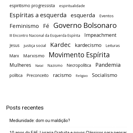
espiritismo progressista
espiritualidade
Espíritas a esquerda
esquerda
Eventos
Governo Bolsonaro
Feminismo
Fé
Impeachment
III Encontro Nacional da Esquerda Espírita
Kardec
kardecismo
Jesus
justiça social
Leituras
Movimento Espírita
Marxismo
Marx
Pandemia
Mulheres
Necropolítica
Nazismo
Natal
racismo
Socialismo
política
Preconceito
Religiao
Posts recentes
Mediunidade: dom ou maldição?
10 anos do EàE: Livraria Gratuita e novos Clássicos para pensar