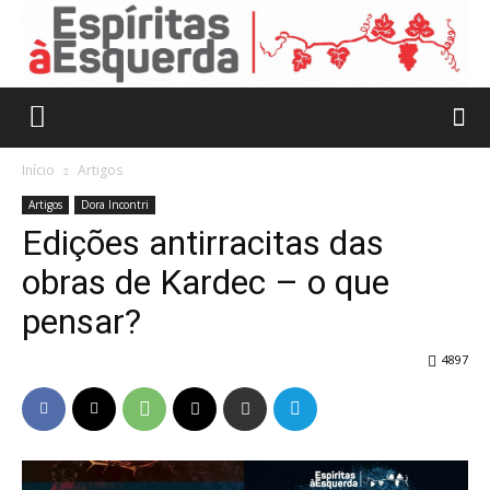
Início
Artigos
Artigos
Dora Incontri
Edições antirracitas das
obras de Kardec – o que
pensar?
4897