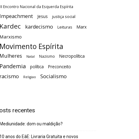
III Encontro Nacional da Esquerda Espírita
Impeachment
Jesus
justiça social
Kardec
kardecismo
Marx
Leituras
Marxismo
Movimento Espírita
Mulheres
Necropolítica
Nazismo
Natal
Pandemia
política
Preconceito
racismo
Socialismo
Religiao
osts recentes
Mediunidade: dom ou maldição?
10 anos do EàE: Livraria Gratuita e novos