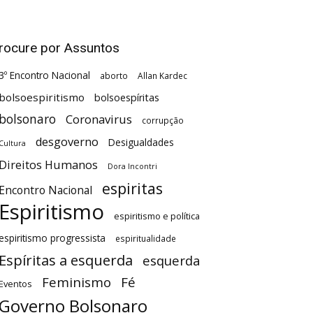
rocure por Assuntos
3º Encontro Nacional
aborto
Allan Kardec
bolsoespiritismo
bolsoespíritas
bolsonaro
Coronavirus
corrupção
desgoverno
Desigualdades
Cultura
Direitos Humanos
Dora Incontri
espiritas
Encontro Nacional
Espiritismo
espiritismo e política
espiritismo progressista
espiritualidade
Espíritas a esquerda
esquerda
Feminismo
Fé
Eventos
Governo Bolsonaro