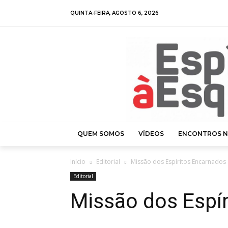
QUINTA-FEIRA, AGOSTO 6, 2026
QUEM SOMOS
VÍDEOS
ENCONTROS N
Início
Editorial
Missão dos Espíritos Encarnados
Editorial
Missão dos Espí